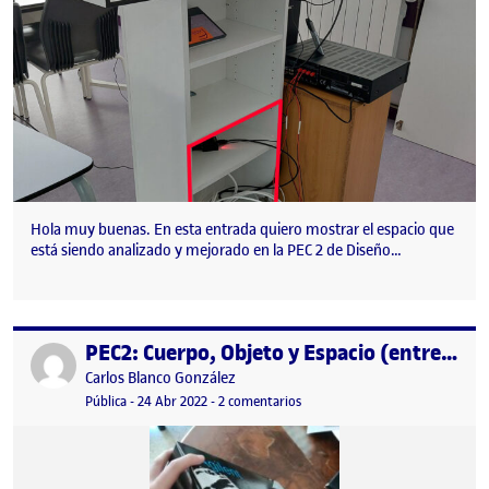
Hola muy buenas. En esta entrada quiero mostrar el espacio que
está siendo analizado y mejorado en la PEC 2 de Diseño…
PEC2: Cuerpo, Objeto y Espacio (entrega parcial)
Publicado por
Publicado por
Carlos Blanco González
Visibilidad:
Fecha de publicación
en PEC2: Cuerpo, Objeto y Espaci
Pública
-
24 Abr 2022
-
2 comentarios