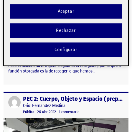
Aceptar
Rechazar
Configurar
Paso 2: Selecciona El objeto elegido es el recogedor, por lo que la
función otorgada es la de recoger lo que hemos…
PEC 2: Cuerpo, Objeto y Espacio (prepublicación)
Publicado por
Publicado por
Oriol Fernandez Medina
Visibilidad:
Fecha de publicación
en PEC 2: Cuerpo, Objeto y Espaci
Pública
-
26 Abr 2022
-
1 comentario