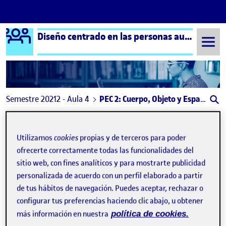
Logo Ágora
Diseño centrado en las personas aula 4
Saltar al contenido
Semestre 20212 - Aula 4
PEC 2: Cuerpo, Objeto y Espacio
PEC 2: Cuerpo, Objeto y
Utilizamos
cookies
propias y de terceros para poder
Espacio
ofrecerte correctamente todas las funcionalidades del
sitio web, con fines analíticos y para mostrarte publicidad
PEC 2: Cuerpo, Objeto y Espacio
Publicado por
personalizada de acuerdo con un perfil elaborado a partir
Publicado por
Diego Amigo Rapado
de tus hábitos de navegación. Puedes aceptar, rechazar o
Visibilidad:
Fecha de publicación
13 mayo, 2022 12:12 pm
en PEC 2: Cuerpo, Objeto y Espacio
Pública
-
13 May 2022
-
comentario
configurar tus preferencias haciendo clic abajo, u obtener
más información en nuestra
política de cookies.