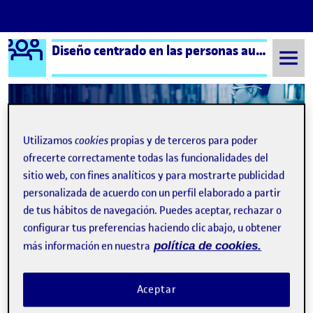
Logo Ágora
Diseño centrado en las personas aula 4
Saltar al contenido
Semestre 20212 - Aula 4
Carlos Blanco González
Utilizamos
cookies
propias y de terceros para poder
ofrecerte correctamente todas las funcionalidades del
Carlos Blanco González
sitio web, con fines analíticos y para mostrarte publicidad
personalizada de acuerdo con un perfil elaborado a partir
de tus hábitos de navegación. Puedes aceptar, rechazar o
PEC2: Cuerpo, Objeto y Espacio (entrega parcial)
Publicado por
configurar tus preferencias haciendo clic abajo, u obtener
Publicado por
Carlos Blanco González
más información en nuestra
política de cookies.
Visibilidad:
Fecha de publicación
en PEC2: Cuerpo, Objeto y Espaci
Pública
-
24 Abr 2022
-
2 comentarios
Aceptar