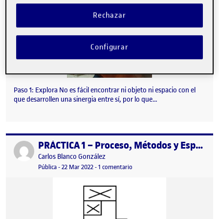
Rechazar
Configurar
Paso 1: Explora No es fácil encontrar ni objeto ni espacio con el
que desarrollen una sinergia entre sí, por lo que…
PRÁCTICA 1 – Proceso, Métodos y Espacio Personal
Publicado por
Publicado por
Carlos Blanco González
Visibilidad:
Fecha de publicación
en PRÁCTICA 1 – Proceso, Método
Pública
-
22 Mar 2022
-
1 comentario