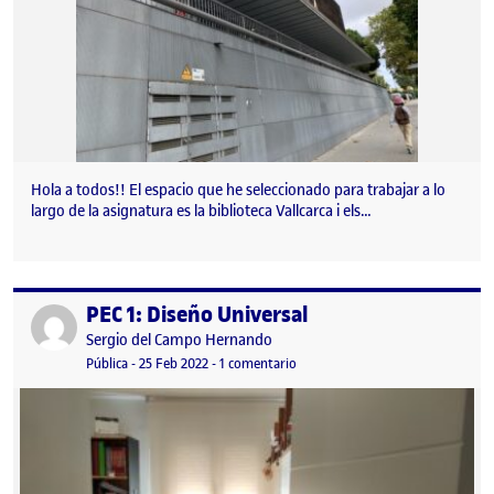
Hola a todos!! El espacio que he seleccionado para trabajar a lo
largo de la asignatura es la biblioteca Vallcarca i els…
PEC 1: Diseño Universal
Publicado por
Publicado por
Sergio del Campo Hernando
Visibilidad:
Fecha de publicación
en PEC 1: Diseño Universal
Pública
-
25 Feb 2022
-
1 comentario