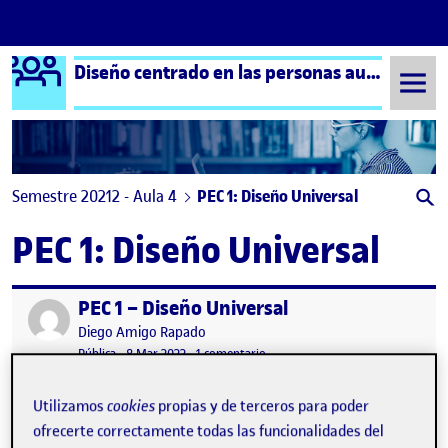
Logo Ágora
Diseño centrado en las personas aula 4
Saltar al contenido
Semestre 20212 - Aula 4
PEC 1: Diseño Universal
PEC 1: Diseño Universal
PEC 1 – Diseño Universal
Publicado por
Publicado por
Diego Amigo Rapado
Visibilidad:
Fecha de publicación
8 marzo, 2022 1:25 am
en PEC 1 – Diseño Universal
Pública
-
8 Mar 2022
-
1 comentario
Utilizamos
cookies
propias y de terceros para poder
ofrecerte correctamente todas las funcionalidades del