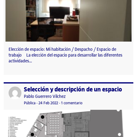
Elección de espacio: Mi habitación / Despacho / Espacio de
trabajo La elección del espacio para desarrollar las diferentes
actividades…
Selección y descripción de un espacio
Publicado por
Publicado por
Pablo Guerrero Vilchez
Visibilidad:
Fecha de publicación
6 marzo, 2022 6:33 pm
en Selección y descripción de un 
Pública
-
24 Feb 2022
-
1 comentario