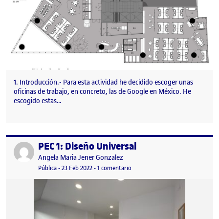
1. Introducción.- Para esta actividad he decidido escoger unas
oficinas de trabajo, en concreto, las de Google en México. He
escogido estas…
PEC 1: Diseño Universal
Publicado por
Publicado por
Angela Maria Jener Gonzalez
Visibilidad:
Fecha de publicación
11 abril, 2023 8:58 am
en PEC 1: Diseño Universal
Pública
-
23 Feb 2022
-
1 comentario