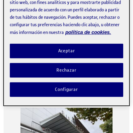
sitio web, con fines analíticos y para mostrarte publicidad
personalizada de acuerdo con un perfil elaborado a partir
de tus hábitos de navegación. Puedes aceptar, rechazar o
configurar tus preferencias haciendo clic abajo, u obtener
más información en nuestra
política de cookies.
Aceptar
Elección: El salón de la casa de mis padres. Argumentos para la
elección del espacio: Se trata de un espacio al cuál…
Rechazar
PEC1: Diseño Universal
Publicado por
Configurar
Publicado por
Monica Prats Jaureguizar
Visibilidad:
Fecha de publicación
en PEC1: Diseño Universal
Pública
-
1 Mar 2022
-
1 comentario