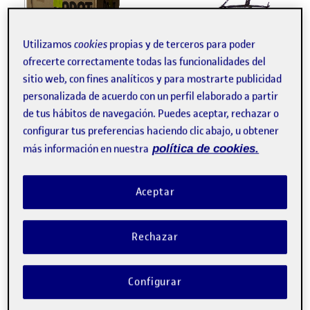
Utilizamos
cookies
propias y de terceros para poder
ofrecerte correctamente todas las funcionalidades del
sitio web, con fines analíticos y para mostrarte publicidad
PEC 2: Cuerpo, Objeto y Espacio
Publicado por
personalizada de acuerdo con un perfil elaborado a partir
Publicado por
Diego Amigo Rapado
de tus hábitos de navegación. Puedes aceptar, rechazar o
Visibilidad:
Fecha de publicación
13 mayo, 2022 12:12 pm
en PEC 2: Cuerpo, Objeto y Espacio
Pública
-
13 May 2022
-
comentario
configurar tus preferencias haciendo clic abajo, u obtener
más información en nuestra
política de cookies.
CONTRIBUTION
0
EN PEC 2: CUERPO, OBJETO Y ESPACIO
DEBATE
Aceptar
No hay comentarios.
Lo siento, debes estar
conectado
para publicar un
Rechazar
comentario.
Configurar