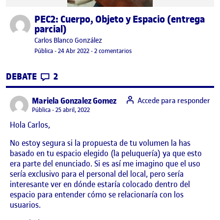
PEC2: Cuerpo, Objeto y Espacio (entrega
Publicado por
parcial)
Publicado por
Carlos Blanco González
Visibilidad:
Fecha de publicación
en PEC2: Cuerpo, Objeto y Espacio
Pública
-
24 Abr 2022
-
2 comentarios
CONTRIBUTIONS
EN PEC2: CUERPO, OBJETO Y ESPACIO (E
DEBATE
2
says:
Mariela Gonzalez Gomez
Accede para responder
Visibilidad:
Pública
25 abril, 2022
Hola Carlos,
No estoy segura si la propuesta de tu volumen la has
basado en tu espacio elegido (la peluquería) ya que esto
era parte del enunciado. Si es así me imagino que el uso
sería exclusivo para el personal del local, pero sería
interesante ver en dónde estaría colocado dentro del
espacio para entender cómo se relacionaría con los
usuarios.