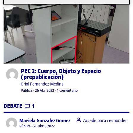
PEC 2: Cuerpo, Objeto y Espacio
Publicado por
(prepublicación)
Publicado por
Oriol Fernandez Medina
Visibilidad:
Fecha de publicación
en PEC 2: Cuerpo, Objeto y Espacio
Pública
-
26 Abr 2022
-
1 comentario
CONTRIBUTIONS
EN PEC 2: CUERPO, OBJETO Y ESPACIO (P
DEBATE
1
says:
Mariela Gonzalez Gomez
Accede para responder
Visibilidad:
Pública
28 abril, 2022