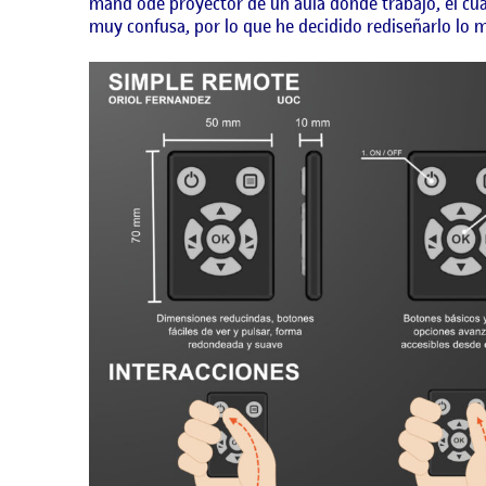
mand ode proyector de un aula donde trabajo, el cu
muy confusa, por lo que he decidido rediseñarlo lo m