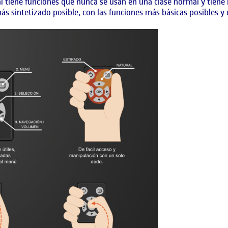
al tiene funciones que nunca se usan en una clase normal y ti
ás sintetizado posible, con las funciones más básicas posibles y