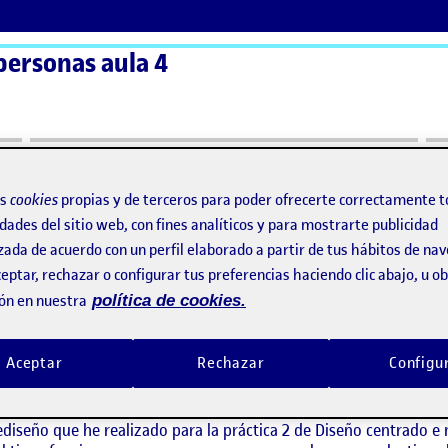
personas aula 4
ActiFolios
Ay
os
cookies
propias y de terceros para poder ofrecerte correctamente t
dades del sitio web, con fines analíticos y para mostrarte publicidad
o de proyectores
zada de acuerdo con un perfil elaborado a partir de tus hábitos de na
eptar, rechazar o configurar tus preferencias haciendo clic abajo, u 
iseño – Mando de proyectores
ón en nuestra
política de cookies.
en Panel de rediseño – Mando de proyectores
rio
Aceptar
Rechazar
Configu
ediseño que he realizado para la práctica 2 de Diseño centrado e