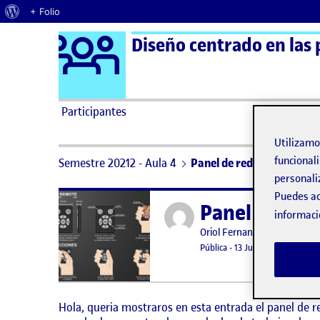
Acerca de WordPress
+ Folio
Logo Ágora
Diseño centrado en las 
Saltar al contenido
Participantes
Utilizam
funcionali
Semestre 20212 - Aula 4
Panel de rediseño – Mand
personali
Puedes ac
Panel de red
Publicado por
informaci
Publicado por
Oriol Fernandez Medina
Visibilidad:
Fecha de publicación
Pública
-
13 Jun 2022
-
comenta
Hola, queria mostraros en esta entrada el panel de r