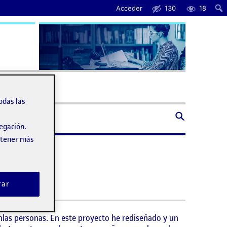
Acceder
130
18
uda
odas las
vegación.
obtener más
rar
 nlas personas. En este proyecto he rediseñado y un