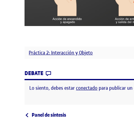
Práctica 2: Interacción y Objeto
CONTRIBUTION
0
EN PANEL DE REDISEÑO – MAND
DEBATE
Lo siento, debes estar
conectado
para publicar un
Navegación de entrad
Entrada anterior
Panel de síntesis