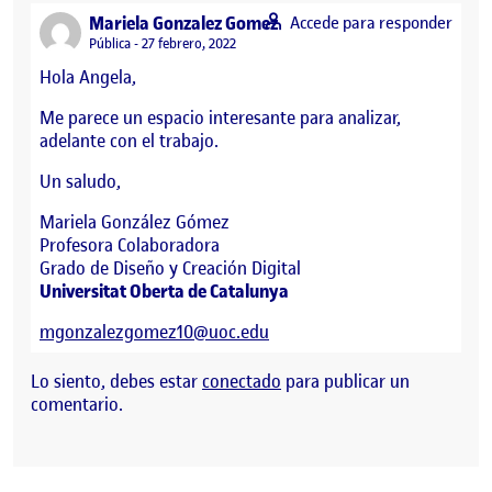
says:
Mariela Gonzalez Gomez
Accede para responder
Visibilidad:
Pública
27 febrero, 2022
Hola Angela,
Me parece un espacio interesante para analizar,
adelante con el trabajo.
Un saludo,
Mariela González Gómez
Profesora Colaboradora
Grado de Diseño y Creación Digital
Universitat Oberta de Catalunya
mgonzalezgomez10@uoc.edu
Lo siento, debes estar
conectado
para publicar un
comentario.