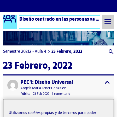
Logo Ágora
Diseño centrado en las personas aula 4
Saltar al contenido
Semestre 20212 - Aula 4
23 Febrero, 2022
23 Febrero, 2022
PEC 1: Diseño Universal
Publicado por
expa
Publicado por
Angela Maria Jener Gonzalez
Visibilidad:
Fecha de publicación
11 abril, 2023 8:58 am
en PEC 1: Diseño Universal
Pública
-
23 Feb 2022
-
1 comentario
Utilizamos
cookies
propias y de terceros para poder